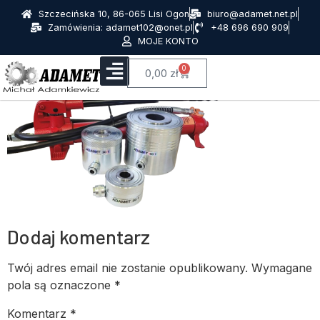
Szczecińska 10, 86-065 Lisi Ogon
biuro@adamet.net.pl
Zamówienia: adamet102@onet.pl
+48 696 690 909
MOJE KONTO
0
0,00
zł
Dodaj komentarz
Twój adres email nie zostanie opublikowany.
Wymagane
pola są oznaczone
*
Komentarz
*