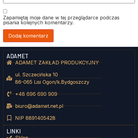
Zapamiętaj moje dane w tej przeglądarce podczas
pisania kolejnych komentarzy.
ADAMET
ADAMET ZAKŁAD PRODUKCYJNY
ul. Szczecińska 10
86-065 Lisi Ogon/k.Bydgoszczy
+48 696 690 909
biuro@adamet.net.pl
NIP 8891405428
LINKI
Sklep