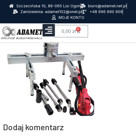
Szczecińska 10, 86-065 Lisi Ogon
biuro@adamet.net.pl
Zamówienia: adamet102@onet.pl
+48 696 690 909
MOJE KONTO
0
0,00
zł
Dodaj komentarz