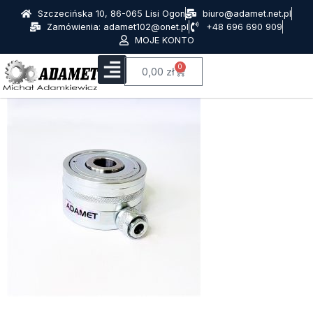
Szczecińska 10, 86-065 Lisi Ogon
biuro@adamet.net.pl
Zamówienia: adamet102@onet.pl
+48 696 690 909
MOJE KONTO
0
0,00
zł