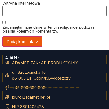
Witryna internetowa
Zapamiętaj moje dane w tej przeglądarce podczas
pisania kolejnych komentarzy.
ADAMET
ADAMET ZAKŁAD PRODUKCYJNY
ul. Szczecińska 10
86-065 Lisi Ogon/k.Bydgoszczy
+48 696 690 909
biuro@adamet.net.pl
NIP 8891405428