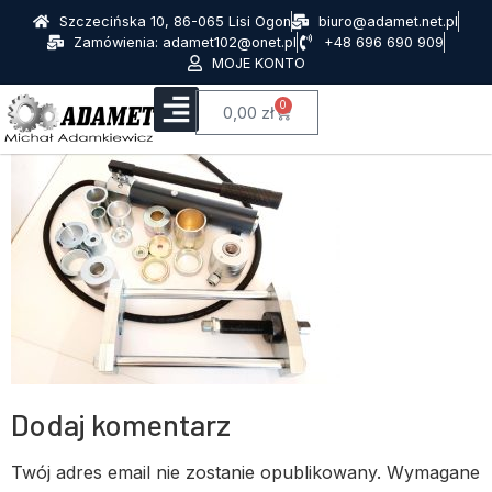
Szczecińska 10, 86-065 Lisi Ogon
biuro@adamet.net.pl
Zamówienia: adamet102@onet.pl
+48 696 690 909
MOJE KONTO
0
0,00
zł
Dodaj komentarz
Twój adres email nie zostanie opublikowany.
Wymagane