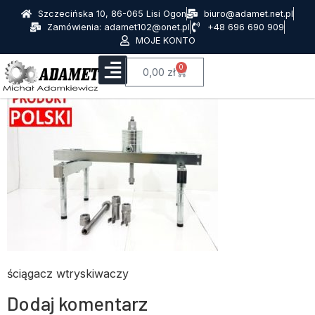
Szczecińska 10, 86-065 Lisi Ogon
biuro@adamet.net.pl
Zamówienia: adamet102@onet.pl
+48 696 690 909
MOJE KONTO
0
0,00
zł
ściągacz wtryskiwaczy
Dodaj komentarz