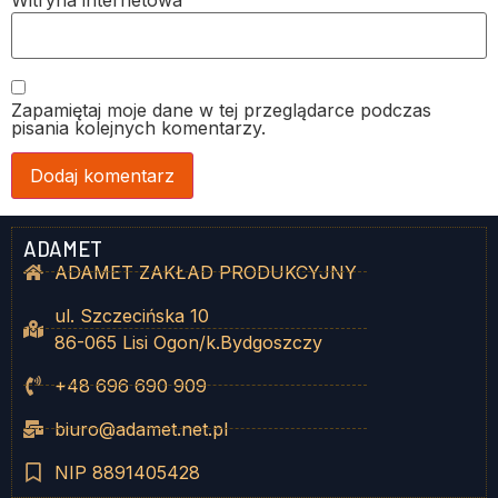
Witryna internetowa
Zapamiętaj moje dane w tej przeglądarce podczas
pisania kolejnych komentarzy.
ADAMET
ADAMET ZAKŁAD PRODUKCYJNY
ul. Szczecińska 10
86-065 Lisi Ogon/k.Bydgoszczy
+48 696 690 909
biuro@adamet.net.pl
NIP 8891405428