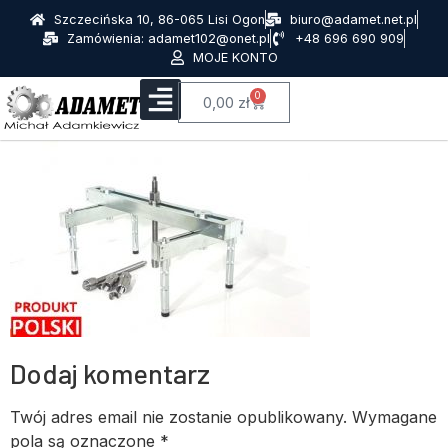
Szczecińska 10, 86-065 Lisi Ogon
biuro@adamet.net.pl
Zamówienia: adamet102@onet.pl
+48 696 690 909
MOJE KONTO
0
0,00
zł
Dodaj komentarz
Twój adres email nie zostanie opublikowany.
Wymagane
pola są oznaczone
*