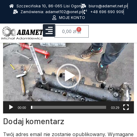
Szczecińska 10, 86-065 Lisi Ogon
biuro@adamet.net.pl
Zamówienia: adamet102@onet.pl
+48 696 690 909
MOJE KONTO
0
0,00
zł
Odtwarzacz
video
00:00
03:29
Dodaj komentarz
Twój adres email nie zostanie opublikowany.
Wymagane