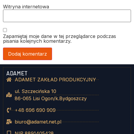
Witryna internetowa
Zapamiętaj moje dane w tej przeglądarce podczas
pisania kolejnych komentarzy.
ADAMET
ADAMET ZAKŁAD PRODUKCYJNY
ul. Szczecińska 10
86-065 Lisi Ogon/k.Bydgoszczy
+48 696 690 909
biuro@adamet.net.pl
NIP 8891405428