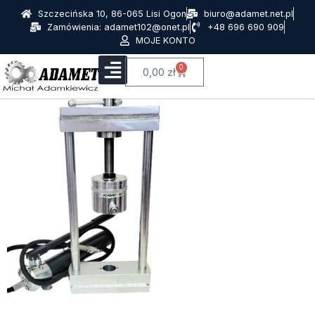
Szczecińska 10, 86-065 Lisi Ogon
biuro@adamet.net.pl
Zamówienia: adamet102@onet.pl
+48 696 690 909
MOJE KONTO
0
0,00
zł